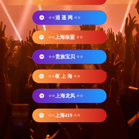
⭐⭐
逍 遥 网
⭐⭐
⭐⭐
上海狼盟
⭐⭐
⭐⭐
贵族宝贝
⭐⭐
⭐⭐
夜 上 海
⭐⭐
⭐⭐
上海龙凤
⭐⭐
⭐⭐
上海419
⭐⭐