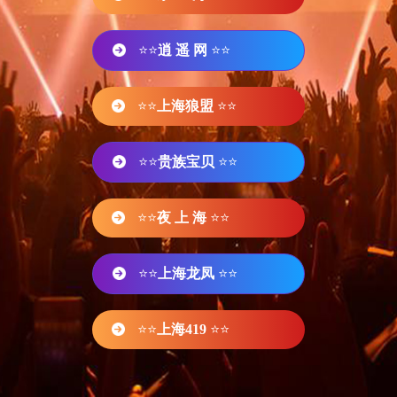
⭐⭐
逍 遥 网
⭐⭐
⭐⭐
上海狼盟
⭐⭐
⭐⭐
贵族宝贝
⭐⭐
⭐⭐
夜 上 海
⭐⭐
⭐⭐
上海龙凤
⭐⭐
⭐⭐
上海419
⭐⭐