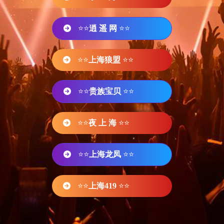
⭐⭐
逍 遥 网
⭐⭐
⭐⭐
上海狼盟
⭐⭐
⭐⭐
贵族宝贝
⭐⭐
⭐⭐
夜 上 海
⭐⭐
⭐⭐
上海龙凤
⭐⭐
⭐⭐
上海419
⭐⭐