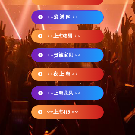
⭐⭐
逍 遥 网
⭐⭐
⭐⭐
上海狼盟
⭐⭐
⭐⭐
贵族宝贝
⭐⭐
⭐⭐
夜 上 海
⭐⭐
⭐⭐
上海龙凤
⭐⭐
⭐⭐
上海419
⭐⭐