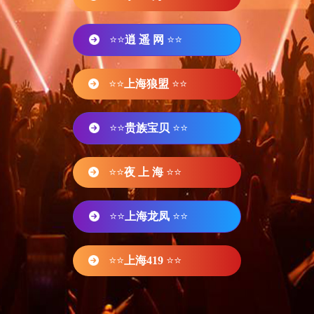
⭐⭐
逍 遥 网
⭐⭐
⭐⭐
上海狼盟
⭐⭐
⭐⭐
贵族宝贝
⭐⭐
⭐⭐
夜 上 海
⭐⭐
⭐⭐
上海龙凤
⭐⭐
⭐⭐
上海419
⭐⭐