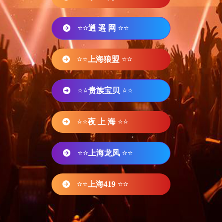
⭐⭐
逍 遥 网
⭐⭐
⭐⭐
上海狼盟
⭐⭐
⭐⭐
贵族宝贝
⭐⭐
⭐⭐
夜 上 海
⭐⭐
⭐⭐
上海龙凤
⭐⭐
⭐⭐
上海419
⭐⭐