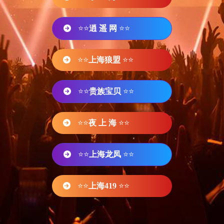
⭐⭐
逍 遥 网
⭐⭐
⭐⭐
上海狼盟
⭐⭐
⭐⭐
贵族宝贝
⭐⭐
⭐⭐
夜 上 海
⭐⭐
⭐⭐
上海龙凤
⭐⭐
⭐⭐
上海419
⭐⭐