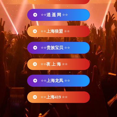
⭐⭐
逍 遥 网
⭐⭐
⭐⭐
上海狼盟
⭐⭐
⭐⭐
贵族宝贝
⭐⭐
⭐⭐
夜 上 海
⭐⭐
⭐⭐
上海龙凤
⭐⭐
⭐⭐
上海419
⭐⭐