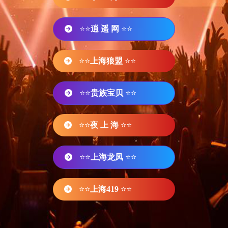
⭐⭐
逍 遥 网
⭐⭐
⭐⭐
上海狼盟
⭐⭐
⭐⭐
贵族宝贝
⭐⭐
⭐⭐
夜 上 海
⭐⭐
⭐⭐
上海龙凤
⭐⭐
⭐⭐
上海419
⭐⭐