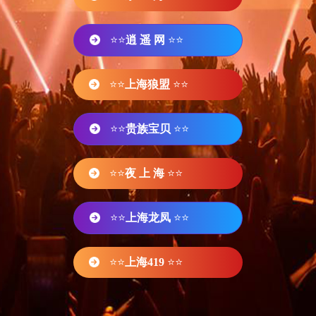
⭐⭐
逍 遥 网
⭐⭐
⭐⭐
上海狼盟
⭐⭐
⭐⭐
贵族宝贝
⭐⭐
⭐⭐
夜 上 海
⭐⭐
⭐⭐
上海龙凤
⭐⭐
⭐⭐
上海419
⭐⭐