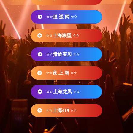
⭐⭐
逍 遥 网
⭐⭐
⭐⭐
上海狼盟
⭐⭐
⭐⭐
贵族宝贝
⭐⭐
⭐⭐
夜 上 海
⭐⭐
⭐⭐
上海龙凤
⭐⭐
⭐⭐
上海419
⭐⭐