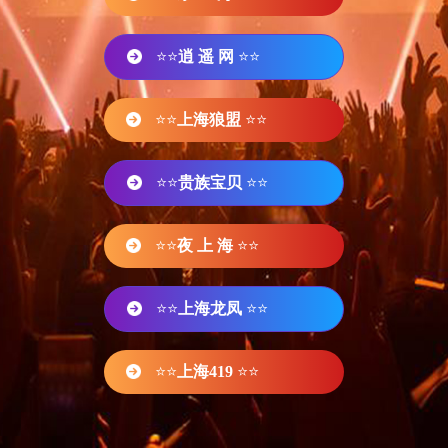
⭐⭐
逍 遥 网
⭐⭐
⭐⭐
上海狼盟
⭐⭐
⭐⭐
贵族宝贝
⭐⭐
⭐⭐
夜 上 海
⭐⭐
⭐⭐
上海龙凤
⭐⭐
⭐⭐
上海419
⭐⭐