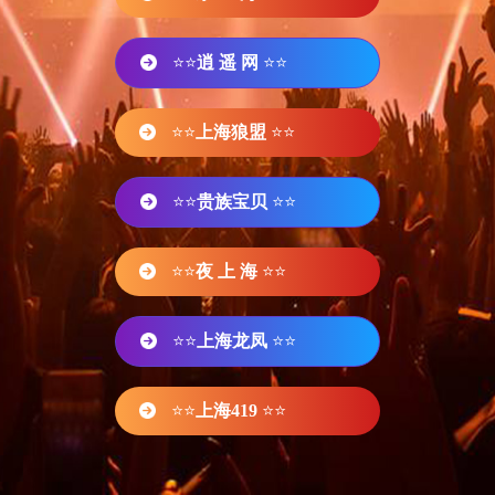
⭐⭐
逍 遥 网
⭐⭐
⭐⭐
上海狼盟
⭐⭐
⭐⭐
贵族宝贝
⭐⭐
⭐⭐
夜 上 海
⭐⭐
⭐⭐
上海龙凤
⭐⭐
⭐⭐
上海419
⭐⭐