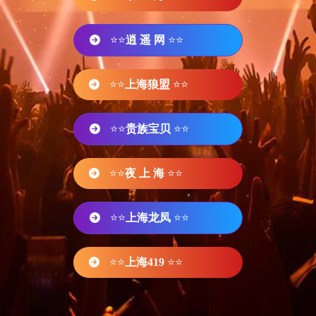
⭐⭐
逍 遥 网
⭐⭐
⭐⭐
上海狼盟
⭐⭐
⭐⭐
贵族宝贝
⭐⭐
⭐⭐
夜 上 海
⭐⭐
⭐⭐
上海龙凤
⭐⭐
⭐⭐
上海419
⭐⭐