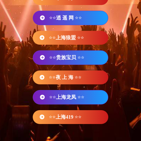
⭐⭐
逍 遥 网
⭐⭐
⭐⭐
上海狼盟
⭐⭐
⭐⭐
贵族宝贝
⭐⭐
⭐⭐
夜 上 海
⭐⭐
⭐⭐
上海龙凤
⭐⭐
⭐⭐
上海419
⭐⭐