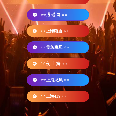
⭐⭐
逍 遥 网
⭐⭐
⭐⭐
上海狼盟
⭐⭐
⭐⭐
贵族宝贝
⭐⭐
⭐⭐
夜 上 海
⭐⭐
⭐⭐
上海龙凤
⭐⭐
⭐⭐
上海419
⭐⭐