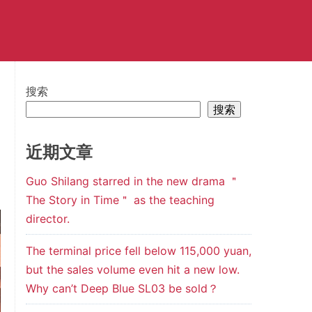
搜索
搜索
近期文章
Guo Shilang starred in the new drama ＂
The Story in Time＂ as the teaching
director.
The terminal price fell below 115,000 yuan,
but the sales volume even hit a new low.
Why can’t Deep Blue SL03 be sold？