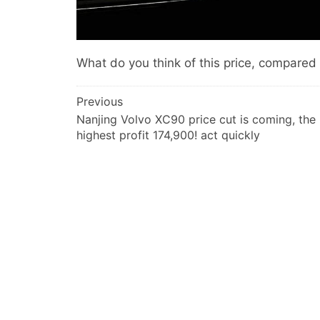
What do you think of this price, compared 
文
Previous
Nanjing Volvo XC90 price cut is coming, the
章
highest profit 174,900! act quickly
导
航