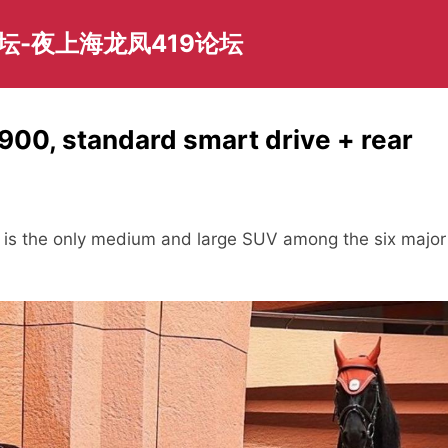
坛-夜上海龙凤419论坛
900, standard smart drive + rear
 is the only medium and large SUV among the six major