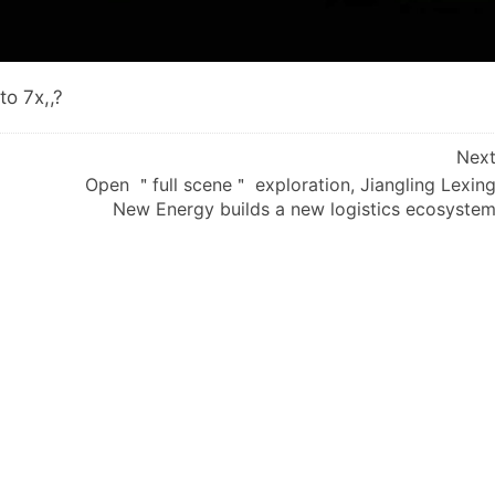
to 7x,,?
Nex
Open ＂full scene＂ exploration, Jiangling Lexin
New Energy builds a new logistics ecosyste