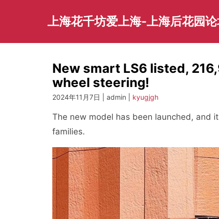
Skip
to
上海花千坊爱上海-上海后花园论
content
New smart LS6 listed, 216,
wheel steering!
2024年11月7日 | admin |
kyugjgh
The new model has been launched, and it
families.