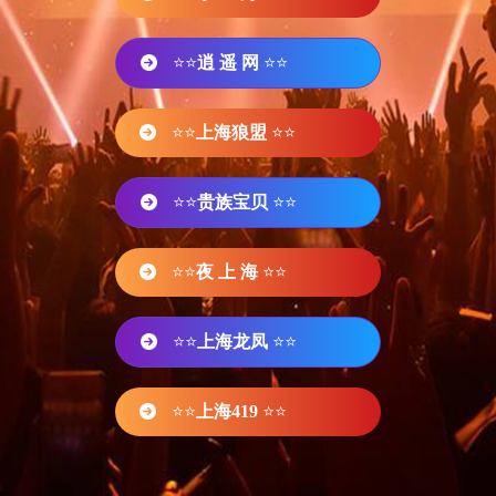
⭐⭐
逍 遥 网
⭐⭐
⭐⭐
上海狼盟
⭐⭐
⭐⭐
贵族宝贝
⭐⭐
⭐⭐
夜 上 海
⭐⭐
⭐⭐
上海龙凤
⭐⭐
⭐⭐
上海419
⭐⭐