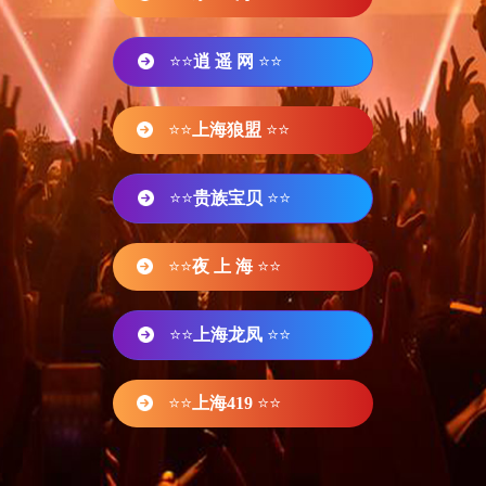
⭐⭐
逍 遥 网
⭐⭐
⭐⭐
上海狼盟
⭐⭐
⭐⭐
贵族宝贝
⭐⭐
⭐⭐
夜 上 海
⭐⭐
⭐⭐
上海龙凤
⭐⭐
⭐⭐
上海419
⭐⭐