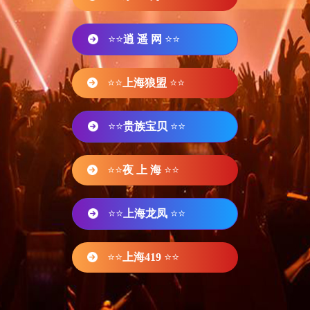
⭐⭐
逍 遥 网
⭐⭐
⭐⭐
上海狼盟
⭐⭐
⭐⭐
贵族宝贝
⭐⭐
⭐⭐
夜 上 海
⭐⭐
⭐⭐
上海龙凤
⭐⭐
⭐⭐
上海419
⭐⭐