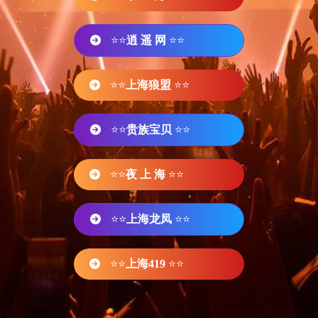
⭐⭐
逍 遥 网
⭐⭐
⭐⭐
上海狼盟
⭐⭐
⭐⭐
贵族宝贝
⭐⭐
⭐⭐
夜 上 海
⭐⭐
⭐⭐
上海龙凤
⭐⭐
⭐⭐
上海419
⭐⭐