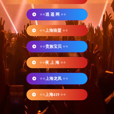
⭐⭐
逍 遥 网
⭐⭐
⭐⭐
上海狼盟
⭐⭐
⭐⭐
贵族宝贝
⭐⭐
⭐⭐
夜 上 海
⭐⭐
⭐⭐
上海龙凤
⭐⭐
⭐⭐
上海419
⭐⭐