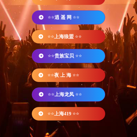
⭐⭐
逍 遥 网
⭐⭐
⭐⭐
上海狼盟
⭐⭐
⭐⭐
贵族宝贝
⭐⭐
⭐⭐
夜 上 海
⭐⭐
⭐⭐
上海龙凤
⭐⭐
⭐⭐
上海419
⭐⭐