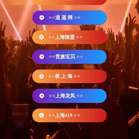
⭐⭐
逍 遥 网
⭐⭐
⭐⭐
上海狼盟
⭐⭐
⭐⭐
贵族宝贝
⭐⭐
⭐⭐
夜 上 海
⭐⭐
⭐⭐
上海龙凤
⭐⭐
⭐⭐
上海419
⭐⭐