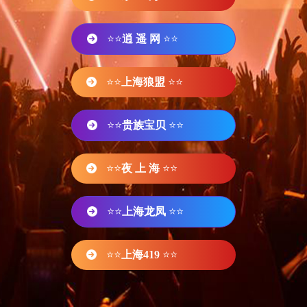
⭐⭐
逍 遥 网
⭐⭐
⭐⭐
上海狼盟
⭐⭐
⭐⭐
贵族宝贝
⭐⭐
⭐⭐
夜 上 海
⭐⭐
⭐⭐
上海龙凤
⭐⭐
⭐⭐
上海419
⭐⭐