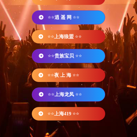
⭐⭐
逍 遥 网
⭐⭐
⭐⭐
上海狼盟
⭐⭐
⭐⭐
贵族宝贝
⭐⭐
⭐⭐
夜 上 海
⭐⭐
⭐⭐
上海龙凤
⭐⭐
⭐⭐
上海419
⭐⭐