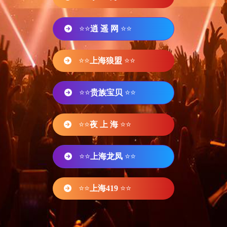
⭐⭐
逍 遥 网
⭐⭐
⭐⭐
上海狼盟
⭐⭐
⭐⭐
贵族宝贝
⭐⭐
⭐⭐
夜 上 海
⭐⭐
⭐⭐
上海龙凤
⭐⭐
⭐⭐
上海419
⭐⭐