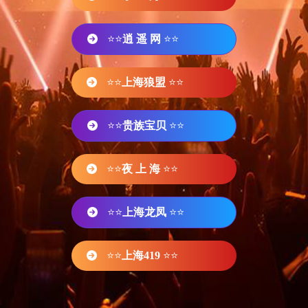
⭐⭐
逍 遥 网
⭐⭐
⭐⭐
上海狼盟
⭐⭐
⭐⭐
贵族宝贝
⭐⭐
⭐⭐
夜 上 海
⭐⭐
⭐⭐
上海龙凤
⭐⭐
⭐⭐
上海419
⭐⭐