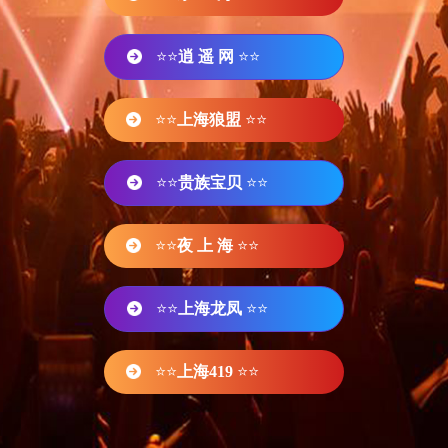
⭐⭐
逍 遥 网
⭐⭐
⭐⭐
上海狼盟
⭐⭐
⭐⭐
贵族宝贝
⭐⭐
⭐⭐
夜 上 海
⭐⭐
⭐⭐
上海龙凤
⭐⭐
⭐⭐
上海419
⭐⭐