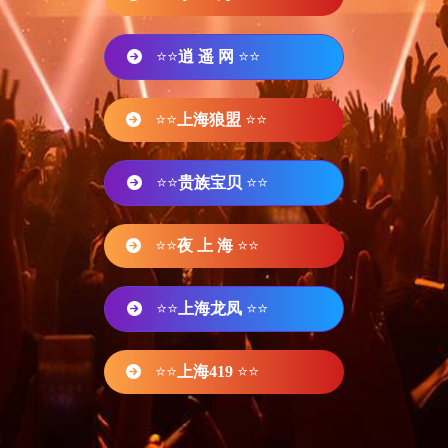
⭐⭐
逍 遥 网
⭐⭐
⭐⭐
上海狼盟
⭐⭐
⭐⭐
贵族宝贝
⭐⭐
⭐⭐
夜 上 海
⭐⭐
⭐⭐
上海龙凤
⭐⭐
⭐⭐
上海419
⭐⭐