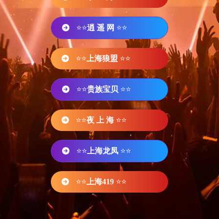
⭐⭐
逍 遥 网
⭐⭐
⭐⭐
上海狼盟
⭐⭐
⭐⭐
贵族宝贝
⭐⭐
⭐⭐
夜 上 海
⭐⭐
⭐⭐
上海龙凤
⭐⭐
⭐⭐
上海419
⭐⭐