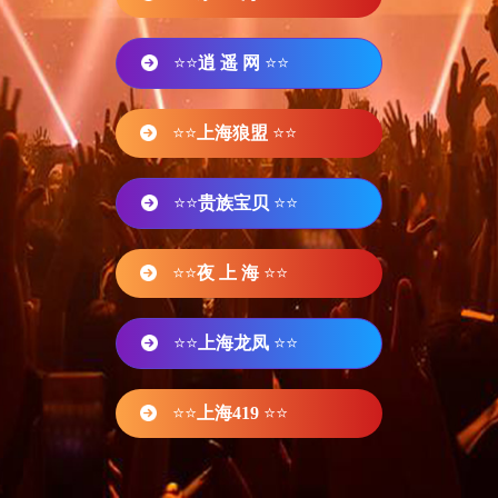
⭐⭐
逍 遥 网
⭐⭐
⭐⭐
上海狼盟
⭐⭐
⭐⭐
贵族宝贝
⭐⭐
⭐⭐
夜 上 海
⭐⭐
⭐⭐
上海龙凤
⭐⭐
⭐⭐
上海419
⭐⭐