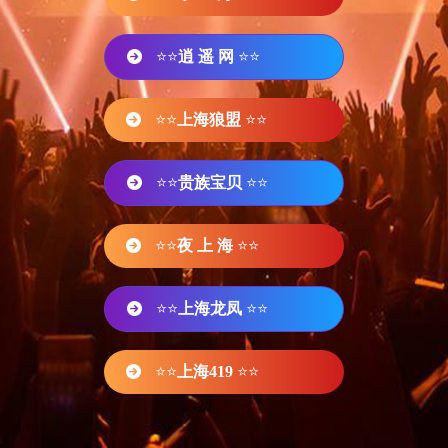
⭐⭐
逍 遥 网
⭐⭐
⭐⭐
上海狼盟
⭐⭐
⭐⭐
贵族宝贝
⭐⭐
⭐⭐
夜 上 海
⭐⭐
⭐⭐
上海龙凤
⭐⭐
⭐⭐
上海419
⭐⭐