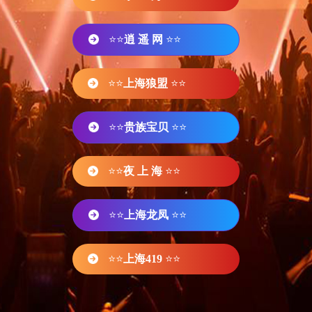
⭐⭐
逍 遥 网
⭐⭐
⭐⭐
上海狼盟
⭐⭐
⭐⭐
贵族宝贝
⭐⭐
⭐⭐
夜 上 海
⭐⭐
⭐⭐
上海龙凤
⭐⭐
⭐⭐
上海419
⭐⭐