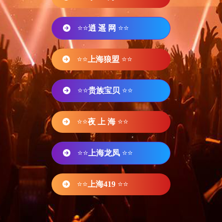
⭐⭐
逍 遥 网
⭐⭐
⭐⭐
上海狼盟
⭐⭐
⭐⭐
贵族宝贝
⭐⭐
⭐⭐
夜 上 海
⭐⭐
⭐⭐
上海龙凤
⭐⭐
⭐⭐
上海419
⭐⭐