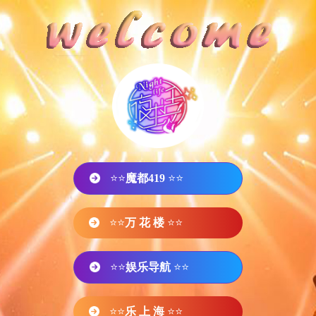
⭐⭐
魔都419
⭐⭐
⭐⭐
万 花 楼
⭐⭐
⭐⭐
娱乐导航
⭐⭐
⭐⭐
乐 上 海
⭐⭐