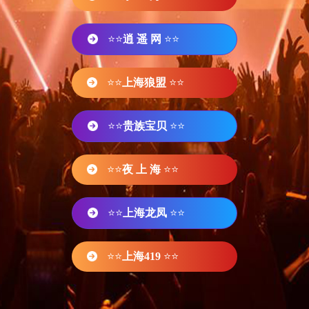
⭐⭐
逍 遥 网
⭐⭐
⭐⭐
上海狼盟
⭐⭐
⭐⭐
贵族宝贝
⭐⭐
⭐⭐
夜 上 海
⭐⭐
⭐⭐
上海龙凤
⭐⭐
⭐⭐
上海419
⭐⭐