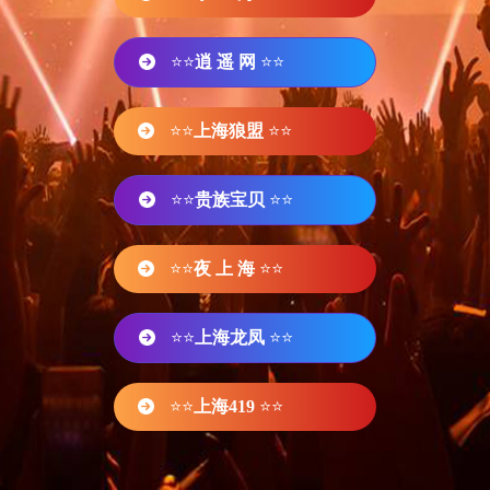
⭐⭐
逍 遥 网
⭐⭐
⭐⭐
上海狼盟
⭐⭐
⭐⭐
贵族宝贝
⭐⭐
⭐⭐
夜 上 海
⭐⭐
⭐⭐
上海龙凤
⭐⭐
⭐⭐
上海419
⭐⭐