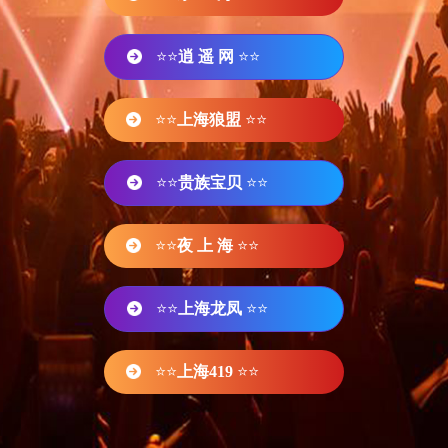
⭐⭐
逍 遥 网
⭐⭐
⭐⭐
上海狼盟
⭐⭐
⭐⭐
贵族宝贝
⭐⭐
⭐⭐
夜 上 海
⭐⭐
⭐⭐
上海龙凤
⭐⭐
⭐⭐
上海419
⭐⭐