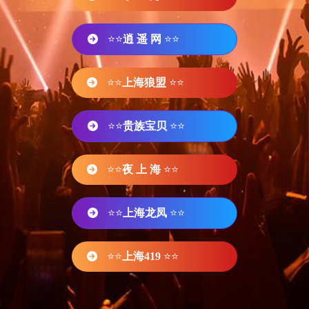
⭐⭐
逍 遥 网
⭐⭐
⭐⭐
上海狼盟
⭐⭐
⭐⭐
贵族宝贝
⭐⭐
⭐⭐
夜 上 海
⭐⭐
⭐⭐
上海龙凤
⭐⭐
⭐⭐
上海419
⭐⭐